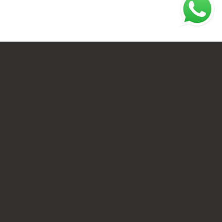
A nossa missão é: Estar
sempre inovando e usando a
tecnologia em beneficio dos
nossos clientes.