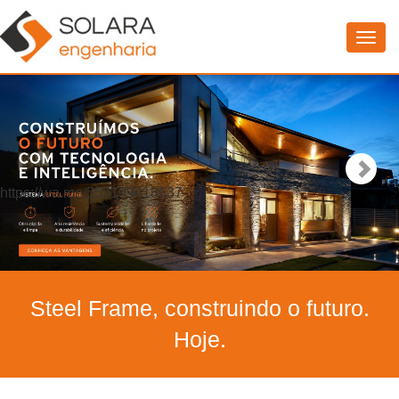
Togg
navig
https://wa.me/553199418637
Steel Frame, construindo o futuro.
Hoje.