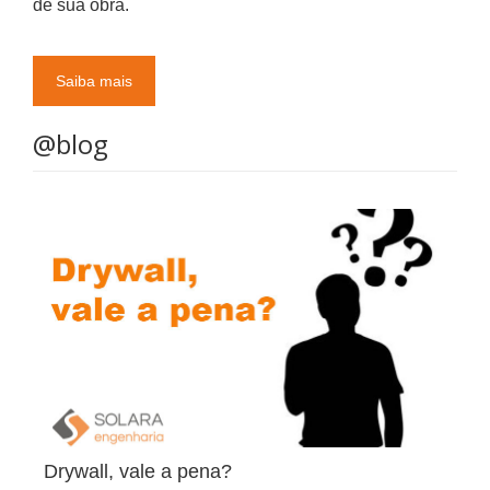
de sua obra.
Saiba mais
@blog
Drywall, vale a pena?