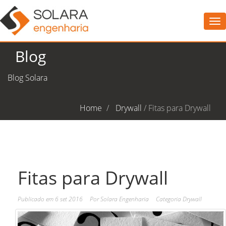
To
na
Blog
Blog Solara
Home
Drywall
/
Fitas para Drywall
Fitas para Drywall
Publicado em
6 set 2016
Por
Solara Engenharia
Categoria
Drywall