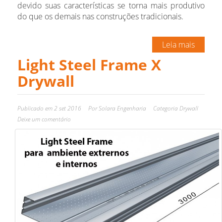
devido suas características se torna mais produtivo
do que os demais nas construções tradicionais.
Leia mais
Light Steel Frame X
Drywall
Publicado em
2 set 2016
Por
Solara Engenharia
Categoria
Drywall
Deixe um comentário