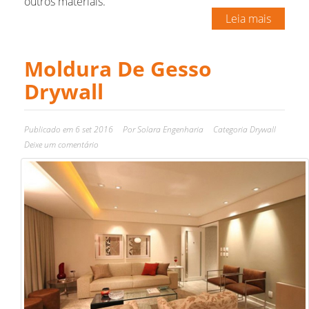
outros materiais.
Leia mais
Moldura De Gesso
Drywall
Publicado em
6 set 2016
Por
Solara Engenharia
Categoria
Drywall
Deixe um comentário