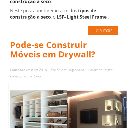
construção a seco
.
Neste post abordaremos um dos
tipos de
construção a seco
, o
LSF- Light Steel Frame
.
Leia mais
Pode-se Construir
Móveis em Drywall?
Publicado em
6 set 2016
Por
Solara Engenharia
Categoria
Drywall
Deixe um comentário