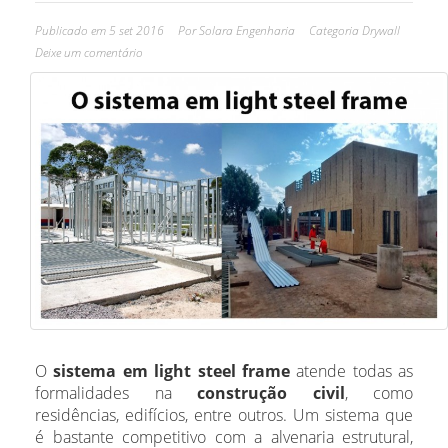
Publicado em
5 set 2016
Por
Solara Engenharia
Categoria
Drywall
Deixe um comentário
O
sistema em light steel frame
atende todas as
formalidades na
construção civil
, como
residências, edifícios, entre outros. Um sistema que
é bastante competitivo com a alvenaria estrutural,