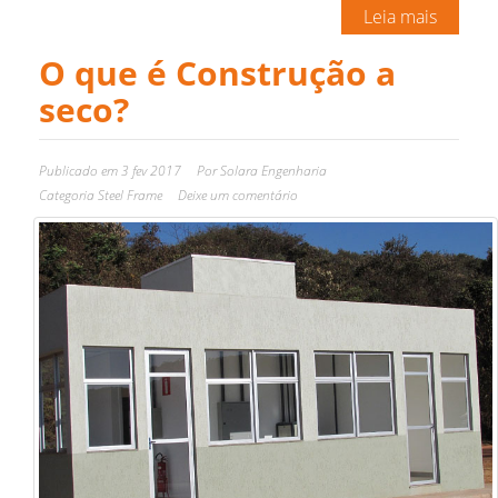
Leia mais
O que é Construção a
seco?
Publicado em
3 fev 2017
Por
Solara Engenharia
Categoria
Steel Frame
Deixe um comentário