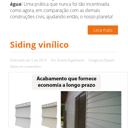
água
! Uma prática que nunca foi tão incentivada
como agora, em comparação com as demais
construções civis, ajudando então, o nosso planeta!
Leia mais
Siding vinílico
Publicado em
5 set 2016
Por
Solara Engenharia
Categoria
Drywall
Deixe um comentário