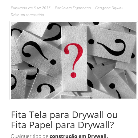
Publicado em
6 set 2016
Por
Solara Engenharia
Categoria
Drywall
Deixe um comentário
Fita Tela para Drywall ou
Fita Papel para Drywall?
Qualquer tipo de
construção em Drywall,