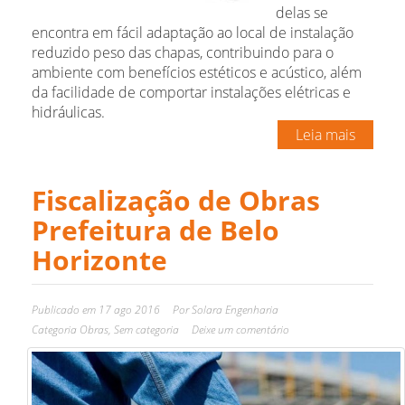
delas se
encontra em fácil adaptação ao local de instalação
reduzido peso das chapas, contribuindo para o
ambiente com benefícios estéticos e acústico, além
da facilidade de comportar instalações elétricas e
hidráulicas.
Leia mais
Fiscalização de Obras
Prefeitura de Belo
Horizonte
Publicado em
17 ago 2016
Por
Solara Engenharia
Categoria
Obras
,
Sem categoria
Deixe um comentário