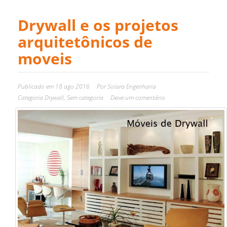
Drywall e os projetos
arquitetônicos de
moveis
Publicado em
18 ago 2016
Por
Solara Engenharia
Categoria
Drywall
,
Sem categoria
Deixe um comentário