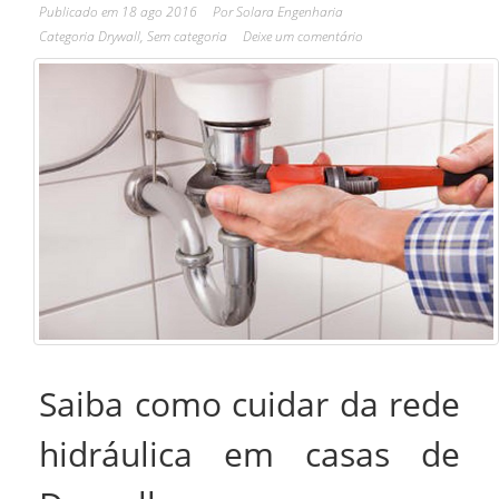
Publicado em
18 ago 2016
Por
Solara Engenharia
Categoria
Drywall
,
Sem categoria
Deixe um comentário
Saiba como cuidar da rede
hidráulica em casas de