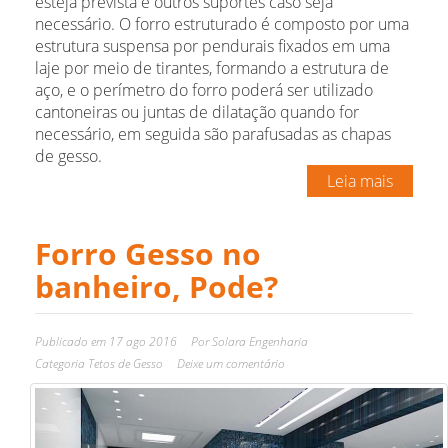
esteja prevista e outros suportes caso seja
necessário. O forro estruturado é composto por uma
estrutura suspensa por pendurais fixados em uma
laje por meio de tirantes, formando a estrutura de
aço, e o perímetro do forro poderá ser utilizado
cantoneiras ou juntas de dilatação quando for
necessário, em seguida são parafusadas as chapas
de gesso.
Leia mais
Forro Gesso no
banheiro, Pode?
Publicado em
17 ago 2016
Por
Solara Engenharia
Categoria
Tetos de Gesso
Deixe um comentário