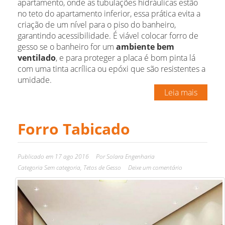
apartamento, onde as tubulações hidráulicas estão
no teto do apartamento inferior, essa prática evita a
criação de um nível para o piso do banheiro,
garantindo acessibilidade. É viável colocar forro de
gesso se o banheiro for um
ambiente bem
ventilado
, e para proteger a placa é bom pinta lá
com uma tinta acrílica ou epóxi que são resistentes a
umidade.
Leia mais
Forro Tabicado
Publicado em
17 ago 2016
Por
Solara Engenharia
Categoria
Sem categoria
,
Tetos de Gesso
Deixe um comentário