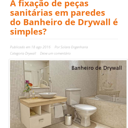
A fixação de peças
sanitárias em paredes
do Banheiro de Drywall é
simples?
Publicado em
18 ago 2016
Por
Solara Engenharia
Categoria
Drywall
Deixe um comentário