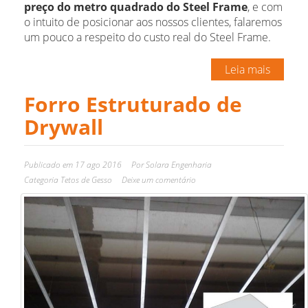
preço do metro quadrado do Steel Frame
, e com
o intuito de posicionar aos nossos clientes, falaremos
um pouco a respeito do custo real do Steel Frame.
Leia mais
Forro Estruturado de
Drywall
Publicado em
17 ago 2016
Por
Solara Engenharia
Categoria
Tetos de Gesso
Deixe um comentário