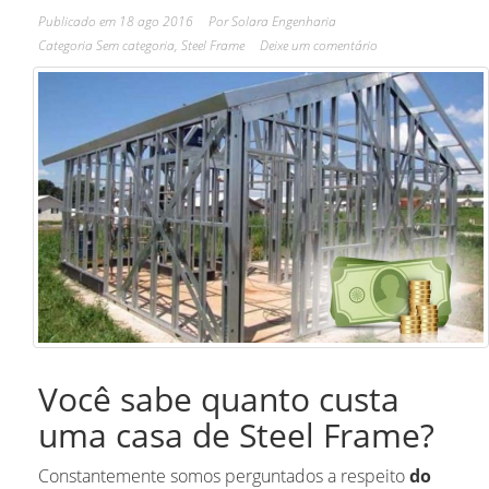
Publicado em
18 ago 2016
Por
Solara Engenharia
Categoria
Sem categoria
,
Steel Frame
Deixe um comentário
Você sabe quanto custa
uma casa de Steel Frame?
Constantemente somos perguntados a respeito
do