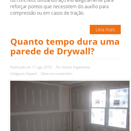
reforçar pontos que necessitem do auxílio para
compressão ou em casos de tração.
Leia mais
Quanto tempo dura uma
parede de Drywall?
Publicado em
17 ago 2016
Por
Solara Engenharia
Categoria
Drywall
Deixe um comentário