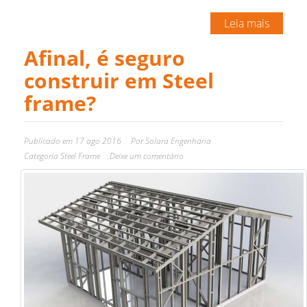
Leia mais
Afinal, é seguro
construir em Steel
frame?
Publicado em
17 ago 2016
Por
Solara Engenharia
Categoria
Steel Frame
Deixe um comentário