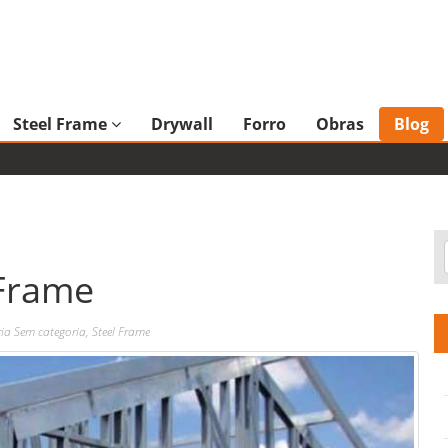
H
Steel Frame
Drywall
Forro
Obras
Blog
 Frame
ria
Sem categoria
,
Steel Frame