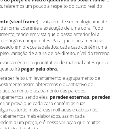
es, falaremos um pouco a respeito do custo real do
ente (steel fram
e) – vai além de ser ecologicamente
ejar de forma coerente a execução de uma obra. Tudo
ento, tendo em vista que o passo anterior foi a
eto e órgãos competentes. Para que o orçamento se
 baseado em preços tabelados, cada caso contém uma
piso, variação de altura de pé-direito, nível do terreno.
levantamento do quantitativo de materia
l
antes que a
 quanto irá
pagar pela obra
.
verá ser feito um levantamento e agrupamento de
vestimento assim obteremos o quantitativo de
 o plaqueamento e acabamento das paredes.
rupamentos, sendo eles;
paredes externas, paredes
erior prova que cada caso contém as suas
 algumas terão mais áreas molhadas e outras não,
acabamentos mais elaborados, assim cada
ondem a um preço, e é nessa variação que muitos
 fictícios tabelado.