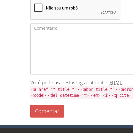
Você pode usar estas tags e atributos
HTML
:
<a href="" title=""> <abbr title=""> <acro
<code> <del datetime=""> <em> <i> <q cite=