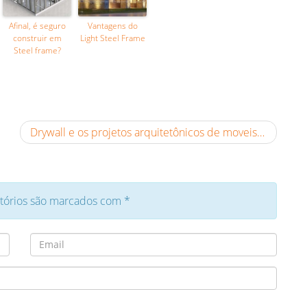
Afinal, é seguro
Vantagens do
construir em
Light Steel Frame
Steel frame?
Drywall e os projetos arquitetônicos de moveis
atórios são marcados com
*