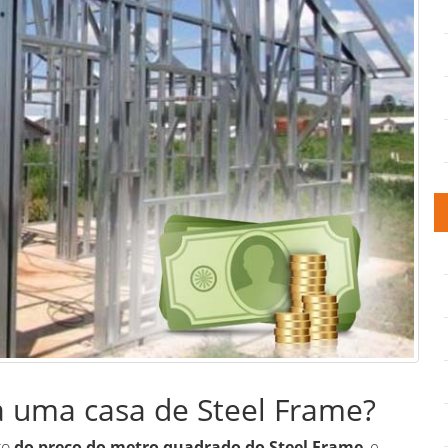
a uma casa de Steel Frame?
to
do preço do metro quadrado do Steel Frame
, e