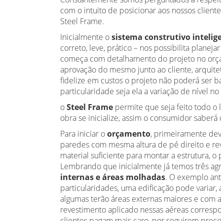
com o intuito de posicionar aos nossos client
Steel Frame.
Inicialmente o
sistema construtivo intelig
correto, leve, prático – nos possibilita plan
começa com detalhamento do projeto no orçam
aprovação do mesmo junto ao cliente, arquit
fidelize em custos o projeto não poderá ser
particularidade seja ela a variação de nível no 
o
Steel Frame
permite que seja feito todo o 
obra se inicialize, assim o consumidor saberá
Para iniciar o
orçamento
, primeiramente de
paredes com mesma altura de pé direito e re
material suficiente para montar a estrutura,
Lembrando que inicialmente já temos três ag
internas e áreas molhadas
. O exemplo ant
particularidades, uma edificação pode variar,
algumas terão áreas externas maiores e com 
revestimento aplicado nessas aéreas corresp
clientes pagam mais caro, por seguirem preços